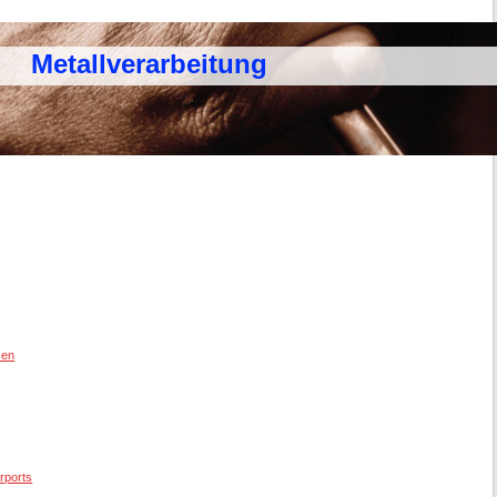
etallverarbeitung
sen
rports